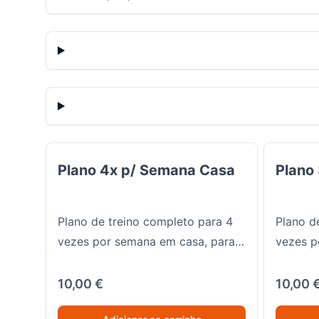
Plano 4x p/ Semana Casa
Plano 3x 
Plano 4x p/ Semana Casa
Plano
Plano de treino completo para 4
Plano d
vezes por semana em casa, para
vezes p
mulheres que querem tonificar
mulhere
glúteos, pernas e parte superior
glúteos,
10,00 €
10,00 
com equipamento mínimo.
com eq