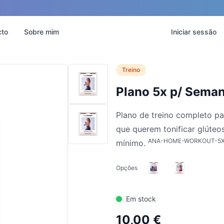
cto
Sobre mim
Iniciar sessão
Treino
Plano 5x p/ Sema
Plano de treino completo p
que querem tonificar glúteo
ANA-HOME-WORKOUT-5
mínimo.
Opções
Em stock
10,00 €