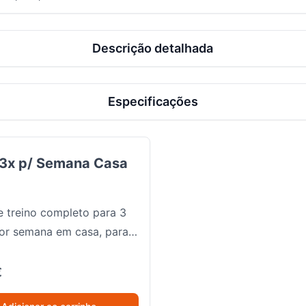
Descrição detalhada
Especificações
p/ Semana Casa
 3x p/ Semana Casa
e treino completo para 3
or semana em casa, para
s que querem tonificar
 pernas e parte superior
€
uipamento mínimo.