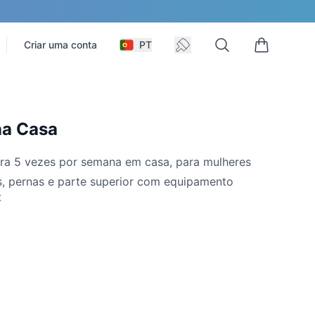
Search
Criar uma conta
PT
, change language
Current theme
0 items in 
na Casa
ara 5 vezes por semana em casa, para mulheres
s, pernas e parte superior com equipamento
X