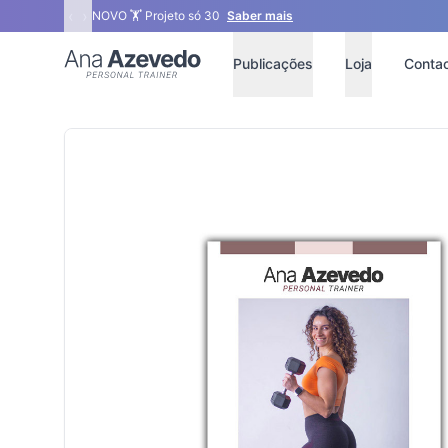
‹
›
NOVO 🏋 Projeto só 30
Saber mais
Ana Azevedo
Publicações
Loja
Conta