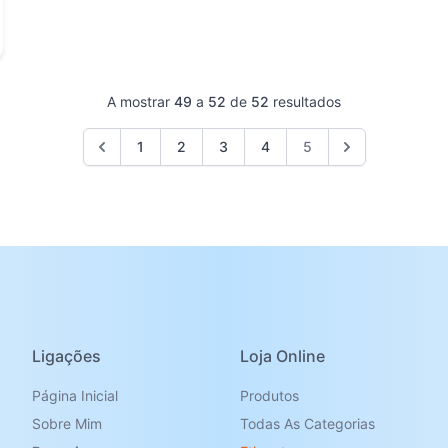
A mostrar
49
a
52
de
52
resultados
1
2
3
4
5
Ligações
Loja Online
Página Inicial
Produtos
Sobre Mim
Todas As Categorias