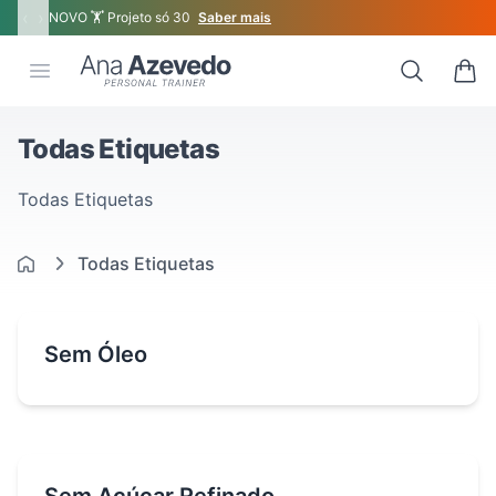
‹
›
NOVO 🏋 Projeto só 30
Saber mais
Ana Azevedo
Open menu
Search
0 ite
Todas Etiquetas
Todas Etiquetas
Todas Etiquetas
Sem Óleo