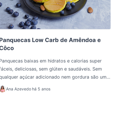
Panquecas Low Carb de Amêndoa e Côco
Panquecas Low Carb de Amêndoa e
Côco
Panquecas baixas em hidratos e calorias super
fáceis, deliciosas, sem glúten e saudáveis. Sem
qualquer açúcar adicionado nem gordura são uma
ótima opção de lanche ou pequeno-almoço.
Ana Azevedo
há 5 anos