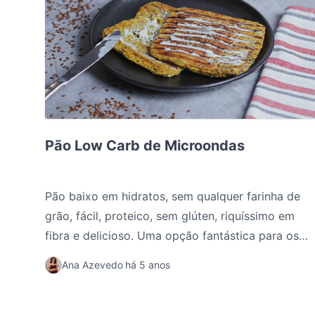
Pão Low Carb de Microondas
Pão Low Carb de Microondas
Pão baixo em hidratos, sem qualquer farinha de
grão, fácil, proteico, sem glúten, riquíssimo em
fibra e delicioso. Uma opção fantástica para os
teus lanches ou pequenos almoços.
Ana Azevedo
há 5 anos