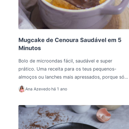
Mugcake de Cenoura Saudável em 5 Minutos
Mugcake de Cenoura Saudável em 5
Minutos
Bolo de microondas fácil, saudável e super
prático. Uma receita para os teus pequenos-
almoços ou lanches mais apressados, porque só
precisas de 5 minutos! Quem disse que bolo de
Ana Azevedo
há 1 ano
cenoura só se pode comer à sobremesa???