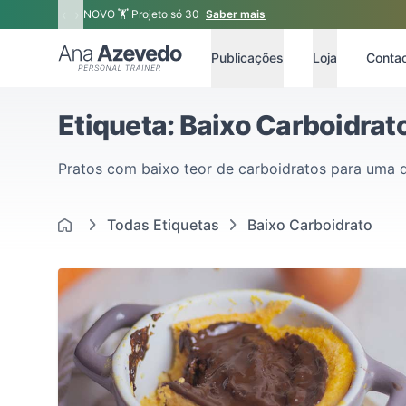
‹
›
NOVO 🏋 Projeto só 30
Saber mais
Ana Azevedo
Publicações
Loja
Conta
Etiqueta: Baixo Carboidrat
Pratos com baixo teor de carboidratos para uma di
Todas Etiquetas
Baixo Carboidrato