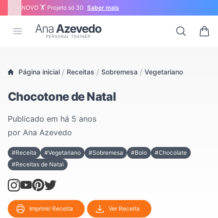
‹
›
NOVO 🏋 Projeto só 30
Saber mais
Ana Azevedo
Open menu
Search
0 ite
/
/
/
Página inicial
Receitas
Sobremesa
Vegetariano
Chocotone de Natal
Publicado em
há 5 anos
por
Ana Azevedo
#Receita
#Vegetariano
#Sobremesa
#Bolo
#Chocolate
#Receitas de Natal
Imprimir Receita
Ver Receita