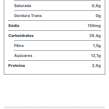
Saturada
0,6g
Gordura Trans
0g
Sódio
150mg
Carboidratos
29,4g
Fibra
1,5g
Açúcares
12,1g
Proteína
2,6g