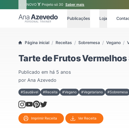
‹
›
NOVO 🏋 Projeto só 30
Saber mais
Ana Azevedo
Publicações
Loja
Conta
/
/
/
/
Página inicial
Receitas
Sobremesa
Vegano
Tarte de Frutos Vermelhos
Publicado em
há 5 anos
por
Ana Azevedo
#Saudável
#Receita
#Vegano
#Vegetariano
#Sobremesa
Imprimir Receita
Ver Receita