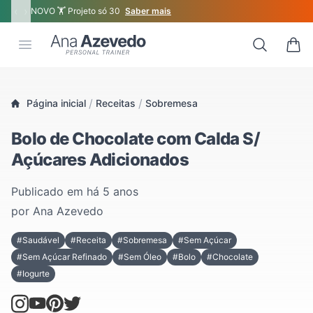
‹
›
NOVO 🏋 Projeto só 30
Saber mais
Ana Azevedo
Open menu
Search
0 ite
/
/
Página inicial
Receitas
Sobremesa
Bolo de Chocolate com Calda S/
Açúcares Adicionados
Publicado em
há 5 anos
por
Ana Azevedo
#Saudável
#Receita
#Sobremesa
#Sem Açúcar
#Sem Açúcar Refinado
#Sem Óleo
#Bolo
#Chocolate
#Iogurte