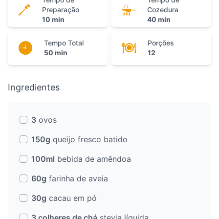
Preparação
Cozedura
10 min
40 min
Tempo Total
Porções
50 min
12
Ingredientes
3
ovos
150g
queijo fresco batido
100ml
bebida de amêndoa
60g
farinha de aveia
30g
cacau em pó
3 colheres de chá
stevia líquida