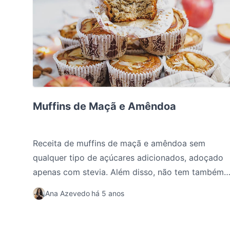
Muffins de Maçã e Amêndoa
Muffins de Maçã e Amêndoa
Receita de muffins de maçã e amêndoa sem
qualquer tipo de açúcares adicionados, adoçado
apenas com stevia. Além disso, não tem também
gorduras adicionadas e é super fácil de fazer.
Ana Azevedo
há 5 anos
Ótima opção de lanche.