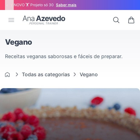
‹
›
NOVO 🏋 Projeto só 30
Saber mais
Ana Azevedo
Open menu
Search
0 ite
Vegano
Receitas veganas saborosas e fáceis de preparar.
Todas as categorias
Vegano