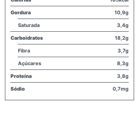
Gordura
10,9g
Saturada
3,4g
Carboidratos
18,2g
Fibra
3,7g
Açúcares
8,3g
Proteína
3,8g
Sódio
0,7mg