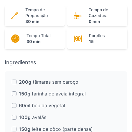
Tempo de
Tempo de
Preparação
Cozedura
30 min
0 min
Tempo Total
Porções
30 min
15
Ingredientes
200g
tâmaras sem caroço
150g
farinha de aveia integral
60ml
bebida vegetal
100g
avelãs
150g
leite de côco (parte densa)