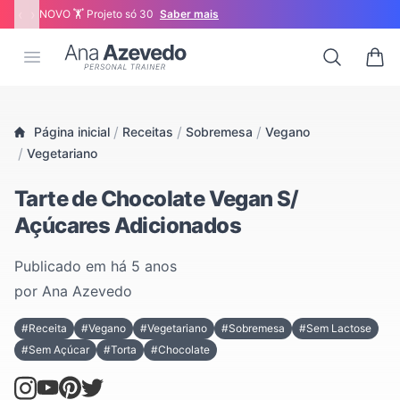
‹
›
NOVO 🏋 Projeto só 30
Saber mais
Ana Azevedo
Open menu
Search
0 ite
/
/
/
Página inicial
Receitas
Sobremesa
Vegano
/
Vegetariano
Tarte de Chocolate Vegan S/
Açúcares Adicionados
Publicado em
há 5 anos
por
Ana Azevedo
#Receita
#Vegano
#Vegetariano
#Sobremesa
#Sem Lactose
#Sem Açúcar
#Torta
#Chocolate