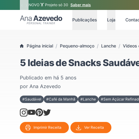
‹
›
NOVO 🏋 Projeto só 30
Saber mais
Ana Azevedo
Publicações
Loja
Conta
/
/
/
Página inicial
Pequeno-almoço
Lanche
Vídeos 
5 Ideias de Snacks Saudáve
Publicado em
há 5 anos
por
Ana Azevedo
#Saudável
#Café da Manhã
#Lanche
#Sem Açúcar Refinad
Imprimir Receita
Ver Receita