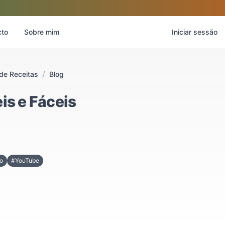
cto
Sobre mim
Iniciar sessão
/
de Receitas
Blog
is e Fáceis
o
#YouTube