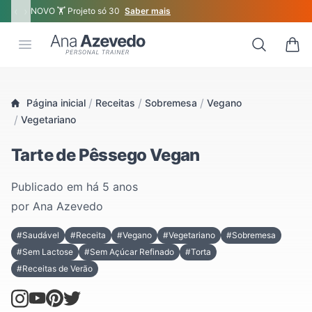
‹
›
NOVO 🏋 Projeto só 30
Saber mais
Ana Azevedo
Open menu
Search
0 ite
/
/
/
Página inicial
Receitas
Sobremesa
Vegano
/
Vegetariano
Tarte de Pêssego Vegan
Publicado em
há 5 anos
por
Ana Azevedo
#Saudável
#Receita
#Vegano
#Vegetariano
#Sobremesa
#Sem Lactose
#Sem Açúcar Refinado
#Torta
#Receitas de Verão