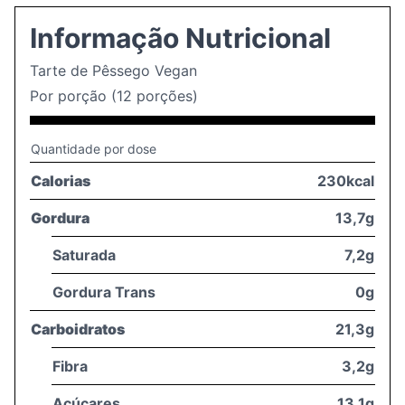
Informação Nutricional
Tarte de Pêssego Vegan
Por porção (12 porções)
Quantidade por dose
Calorias
230kcal
Gordura
13,7g
Saturada
7,2g
Gordura Trans
0g
Carboidratos
21,3g
Fibra
3,2g
Açúcares
13,1g