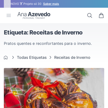
‹
›
NOVO 🏋 Projeto só 30
Saber mais
Ana Azevedo
Open menu
Search
0 ite
Etiqueta: Receitas de Inverno
Pratos quentes e reconfortantes para o inverno.
Todas Etiquetas
Receitas de Inverno