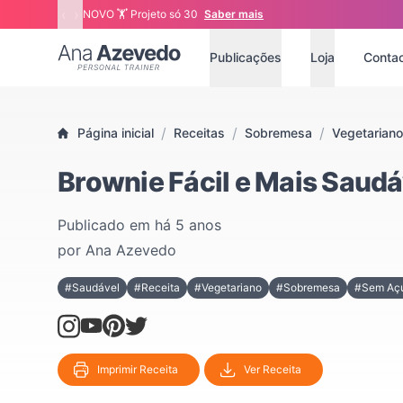
‹
›
NOVO 🏋 Projeto só 30
Saber mais
Ana Azevedo
Publicações
Loja
Conta
/
/
/
Página inicial
Receitas
Sobremesa
Vegetariano
Brownie Fácil e Mais Saudá
Publicado em
há 5 anos
por
Ana Azevedo
#Saudável
#Receita
#Vegetariano
#Sobremesa
#Sem Açú
Imprimir Receita
Ver Receita