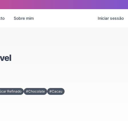
cto
Sobre mim
Iniciar sessão
vel
car Refinado
#Chocolate
#Cacau