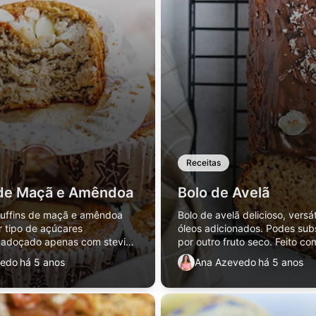
Receitas
 de Maçã e Amêndoa
Bolo de Avelã
muffins de maçã e amêndoa
Bolo de avelã delicioso, versát
 tipo de açúcares
óleos adicionados. Podes subs
 adoçado apenas com stevia.
por outro fruto seco. Feito co
 não tem também gorduras
ingredientes muito simples.
vedo
há 5 anos
Ana Azevedo
há 5 anos
 é super fácil de fazer. Ótima
che.