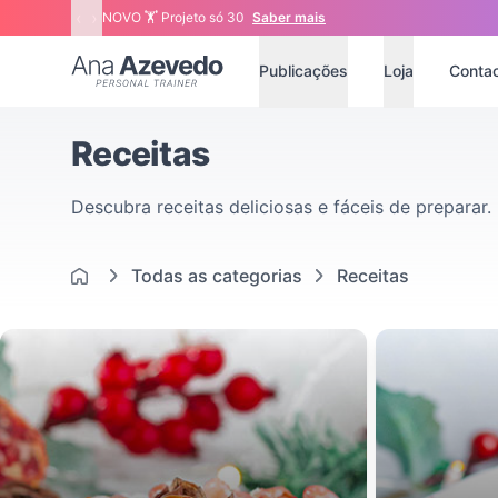
‹
›
NOVO 🏋 Projeto só 30
Saber mais
Ana Azevedo
Publicações
Loja
Conta
Receitas
Descubra receitas deliciosas e fáceis de preparar.
Todas as categorias
Receitas