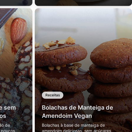
Receitas
e sem
Bolachas de Manteiga de
os
Amendoim Vegan
ão de
Bolachas à base de manteiga de
m poucos
amendoim deliciosas, sem açúcares