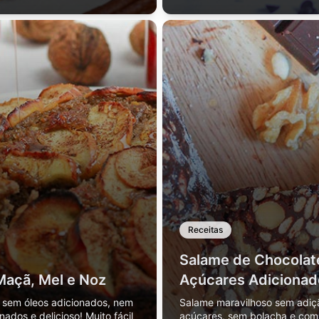
Receitas
Salame de Chocolat
Maçã, Mel e Noz
Açúcares Adicionad
, sem óleos adicionados, nem
Salame maravilhoso sem adiç
nados e delicioso! Muito fácil
açúcares, sem bolacha e co