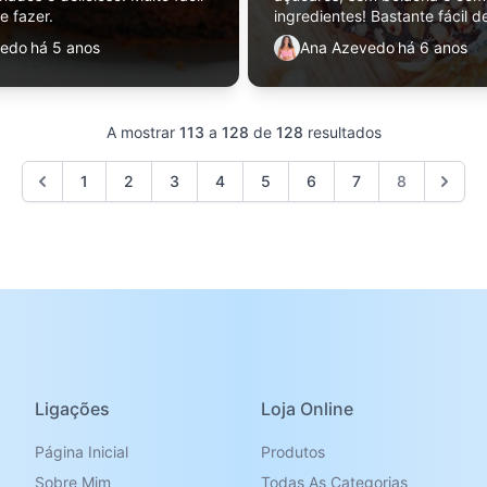
e fazer.
ingredientes! Bastante fácil d
uma opção mais saudável em 
vedo
há 5 anos
Ana Azevedo
há 6 anos
tradicional.
A mostrar
113
a
128
de
128
resultados
1
2
3
4
5
6
7
8
Ligações
Loja Online
Página Inicial
Produtos
Sobre Mim
Todas As Categorias