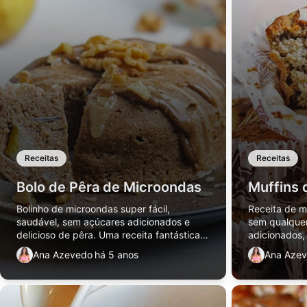
Receitas
Receitas
Bolo de Pêra de Microondas
Muffins
Bolinho de microondas super fácil,
Receita de 
saudável, sem açúcares adicionados e
sem qualquer
delicioso de pêra. Uma receita fantástica
adicionados,
para um pequeno-almoço ou lanche rico
Além disso,
Ana Azevedo
há 5 anos
Ana Aze
em macronutrientes.
adicionadas e
opção de lan