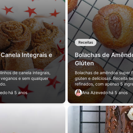
Receitas
 Canela Integrais e
Bolachas de Amênd
Glúten
linhos de canela integrais,
Bolachas de amêndoa super f
, veganos e sem qualquer
glúten e deliciosas. Receita 
ado.
refinados, com apenas 5 ingr
com opção vegan!
vedo
há 5 anos
Ana Azevedo
há 5 anos