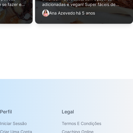
e se fazer e
adicionadas e vegan! Super fáceis de
relação ao
fazer e uma ótima opção de snack.
Ana Azevedo
há 5 anos
Perfil
Legal
Iniciar Sessão
Termos E Condições
Criar Uma Conta
Coaching Online