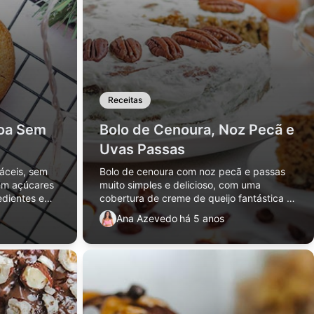
Receitas
oa Sem
Bolo de Cenoura, Noz Pecã e
Uvas Passas
áceis, sem
Bolo de cenoura com noz pecã e passas
sem açúcares
muito simples e delicioso, com uma
edientes e
cobertura de creme de queijo fantástica e
super fácil de fazer. Receita sem açúcares
Ana Azevedo
há 5 anos
nem farinhas refinadas.