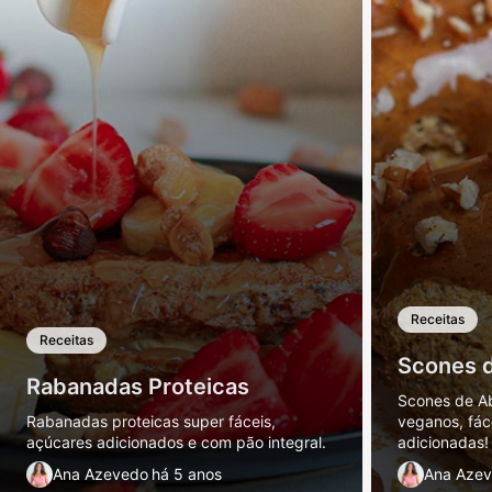
Receitas
Receitas
Scones 
Rabanadas Proteicas
Scones de Ab
Rabanadas proteicas super fáceis,
veganos, fác
açúcares adicionados e com pão integral.
adicionadas!
Ana Azevedo
há 5 anos
Ana Aze