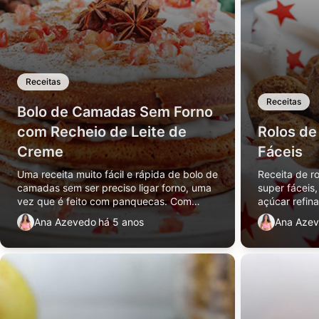
Receitas
Receitas
Bolo de Camadas Sem Forno
com Recheio de Leite de
Rolos de
Creme
Fáceis
Uma receita muito fácil e rápida de bolo de
Receita de ro
camadas sem ser preciso ligar forno, uma
super fáceis
vez que é feito com panquecas. Com
açúcar refin
recheio maravilhoso de leite de creme sem
Ana Azevedo
há 5 anos
Ana Aze
açúcares adicionados e vegan.