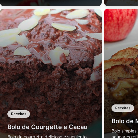
Receitas
Receitas
Bolo de 
Bolo de Courgette e Cacau
Bolo simples
Bolo de courgette delicioso e suculento.
açúcares refi