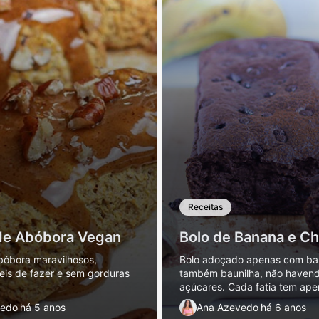
Receitas
de Abóbora Vegan
Bolo de Banana e Ch
óbora maravilhosos,
Bolo adoçado apenas com ba
eis de fazer e sem gorduras
também baunilha, não havend
açúcares. Cada fatia tem ape
vedo
há 5 anos
Ana Azevedo
há 6 anos