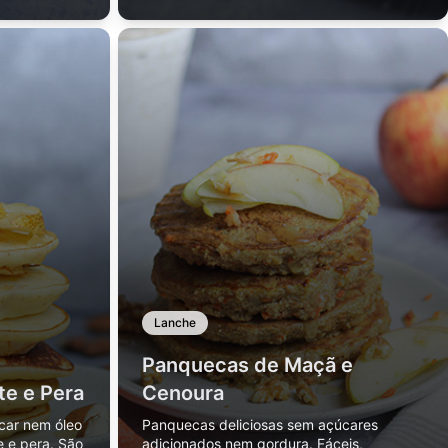
pequenos almoços.
Lanche
Panquecas de Maçã e
te e Pera
Cenoura
car nem óleo
Panquecas deliciosas sem açúcares
e e pera. São
adicionados nem gordura. Fáceis,