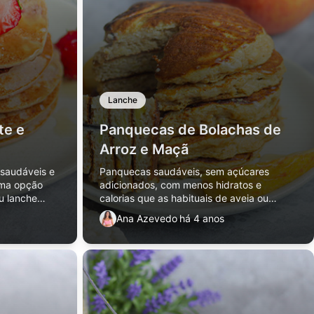
Lanche
te e
Panquecas de Bolachas de
Arroz e Maçã
 saudáveis e
Panquecas saudáveis, sem açúcares
Uma opção
adicionados, com menos hidratos e
u lanche
calorias que as habituais de aveia ou
outras farinhas. Deliciosas e fofinhas, uma
Ana Azevedo
há 4 anos
opção incrível de lanche ou pequeno-
almoço.