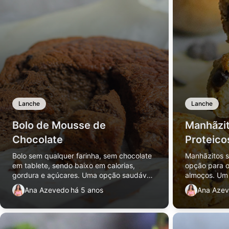
Lanche
Lanche
Bolo de Mousse de
Manhãzit
Chocolate
Proteico
Bolo sem qualquer farinha, sem chocolate
Manhãzitos s
em tablete, sendo baixo em calorias,
opção para o
gordura e açúcares. Uma opção saudável
almoços. Um 
e proteica de lanche.
lanchinhos pr
Ana Azevedo
há 5 anos
Ana Aze