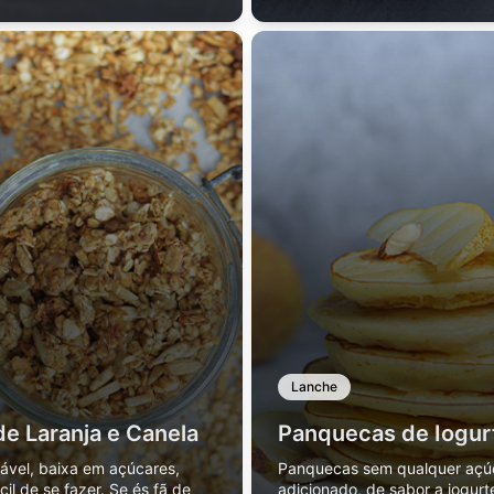
Lanche
de Laranja e Canela
Panquecas de Iogur
ável, baixa em açúcares,
Panquecas sem qualquer açú
ácil de se fazer. Se és fã de
adicionado, de sabor a iogurt