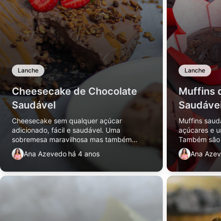
Lanche
Lanche
Cheesecake de Chocolate
Muffins 
Saudável
Saudáve
Cheesecake sem qualquer açúcar
Muffins saud
adicionado, fácil e saudável. Uma
açúcares e u
sobremesa maravilhosa mas também
Também são p
serve para um lanche ou pequeno almoço.
pequeno-alm
Ana Azevedo
há 4 anos
Ana Aze
Receita fácil!