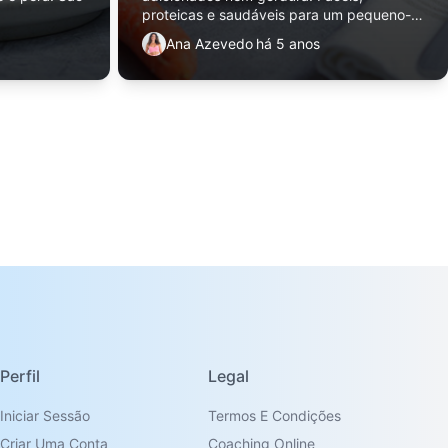
proteicas e saudáveis para um pequeno-
almoço ou lanche completo.
Ana Azevedo
há 5 anos
Perfil
Legal
Iniciar Sessão
Termos E Condições
Criar Uma Conta
Coaching Online