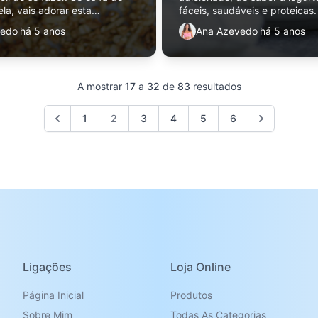
ela, vais adorar esta
fáceis, saudáveis e proteicas.
ara colocares como topping no
vedo
há 5 anos
Ana Azevedo
há 5 anos
por exemplo.
A mostrar
17
a
32
de
83
resultados
1
2
3
4
5
6
Ligações
Loja Online
Página Inicial
Produtos
Sobre Mim
Todas As Categorias