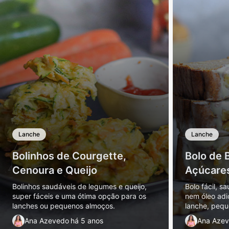
Lanche
Lanche
Bolinhos de Courgette,
Bolo de 
Cenoura e Queijo
Açúcare
Bolinhos saudáveis de legumes e queijo,
Bolo fácil, 
super fáceis e uma ótima opção para os
nem óleo adi
lanches ou pequenos almoços.
lanche, peq
mais saudáve
Ana Azevedo
há 5 anos
Ana Aze