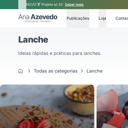
‹
›
NOVO 🏋 Projeto só 30
Saber mais
Ana Azevedo
Publicações
Loja
Conta
Lanche
Ideias rápidas e práticas para lanches.
Todas as categorias
Lanche