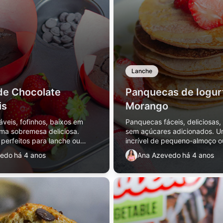
Lanche
de Chocolate
Panquecas de Iogur
is
Morango
áveis, fofinhos, baixos em
Panquecas fáceis, deliciosas,
ma sobremesa deliciosa.
sem açúcares adicionados. 
erfeitos para lanche ou
incrível de pequeno-almoço o
oço.
fresco para o verão.
vedo
há 4 anos
Ana Azevedo
há 4 anos