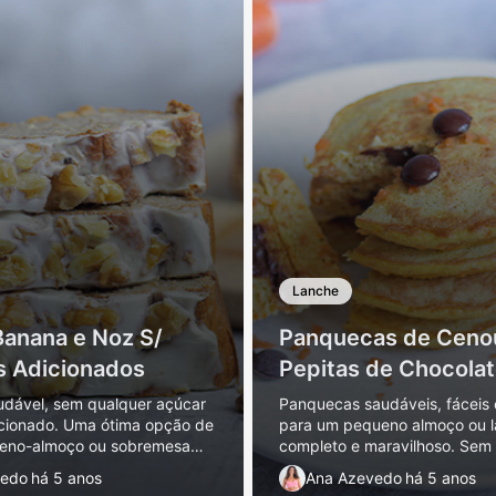
Lanche
Banana e Noz S/
Panquecas de Ceno
s Adicionados
Pepitas de Chocola
saudável, sem qualquer açúcar
Panquecas saudáveis, fáceis 
cionado. Uma ótima opção de
para um pequeno almoço ou 
ueno-almoço ou sobremesa
completo e maravilhoso. Sem
l. Leva poucos ingredientes.
açúcar nem óleos adicionados
vedo
há 5 anos
Ana Azevedo
há 5 anos