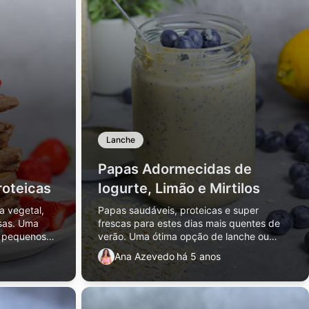
Lanche
Papas Adormecidas de
oteicas
Iogurte, Limão e Mirtilos
a vegetal,
Papas saudáveis, proteicas e super
osas. Uma
frescas para estes dias mais quentes de
s pequenos
verão. Uma ótima opção de lanche ou
pequeno almoço uma vez que não tem
Ana Azevedo
há 5 anos
qualquer adição de açúcar.