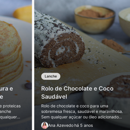
Lanche
ura e
Rolo de Chocolate e Coco
te
Saudável
e proteicas
Rolo de chocolate e coco para uma
lanche
sobremesa fresca, saudável e maravilhosa.
 qualquer
Sem qualquer açúcar ou óleo adicionado e
.
ainda com opção menos calórica e
Ana Azevedo
há 5 anos
saudável para os teus lanches ou