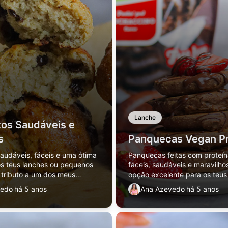
Lanche
os Saudáveis e
s
Panquecas Vegan Pr
audáveis, fáceis e uma ótima
Panquecas feitas com proteín
s teus lanches ou pequenos
fáceis, saudáveis e maravilh
tributo a um dos meus
opção excelente para os teu
eferidos de infância.
almoços ou lanches.
vedo
há 5 anos
Ana Azevedo
há 5 anos