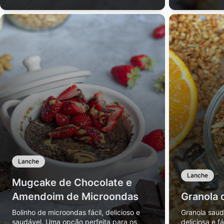
Lanche
Lanche
Mugcake de Chocolate e
Amendoim de Microondas
Granola 
Bolinho de microondas fácil, delicioso e
Granola saud
saudável. Uma opção perfeita para os
deliciosa e f