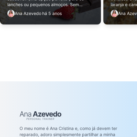
lanches ou pequenos almoços. Sem
laranja e can
qualquer açúcar ou óleo adicionado.
receitinha p
Ana Azevedo
há 5 anos
Ana Aze
teu iogurte, 
Ana Azevedo
O meu nome é Ana Cristina e, como já devem ter
reparado, adoro simplesmente partilhar a minha